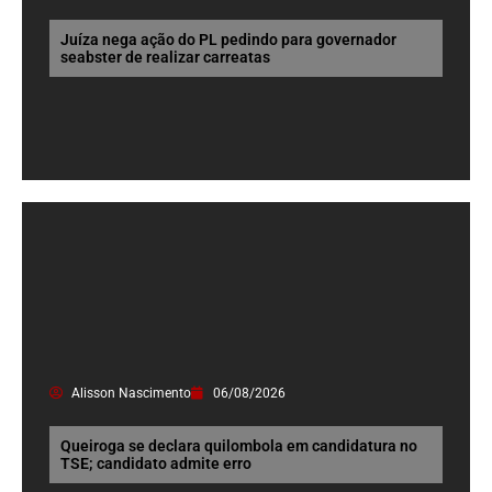
Juíza nega ação do PL pedindo para governador
seabster de realizar carreatas
Alisson Nascimento
06/08/2026
Queiroga se declara quilombola em candidatura no
TSE; candidato admite erro