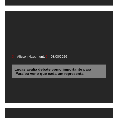
Alisson Nascimento
08/08/2026
Lucas avalia debate como importante para
‘Paraíba ver o que cada um representa’