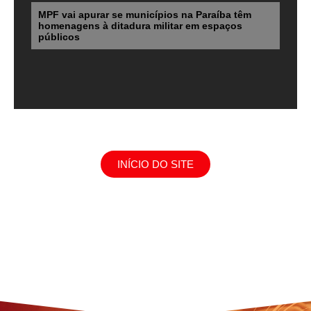
MPF vai apurar se municípios na Paraíba têm
homenagens à ditadura militar em espaços
públicos
INÍCIO DO SITE