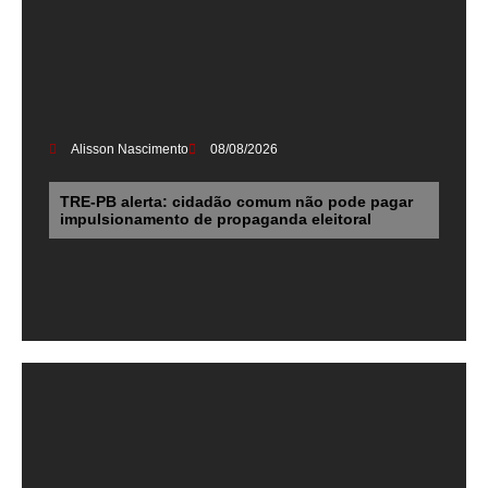
Alisson Nascimento
08/08/2026
TRE-PB alerta: cidadão comum não pode pagar
impulsionamento de propaganda eleitoral