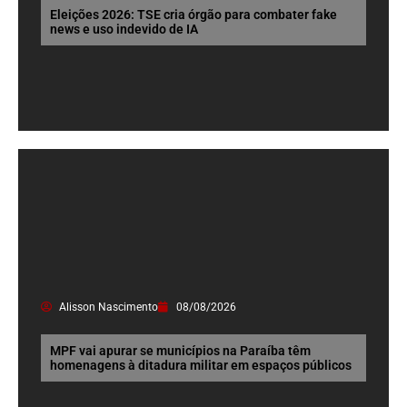
Eleições 2026: TSE cria órgão para combater fake
news e uso indevido de IA
Alisson Nascimento
08/08/2026
MPF vai apurar se municípios na Paraíba têm
homenagens à ditadura militar em espaços públicos