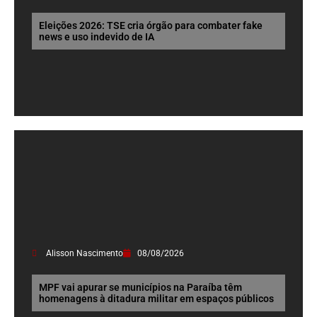
Eleições 2026: TSE cria órgão para combater fake
news e uso indevido de IA
Alisson Nascimento
08/08/2026
MPF vai apurar se municípios na Paraíba têm
homenagens à ditadura militar em espaços públicos