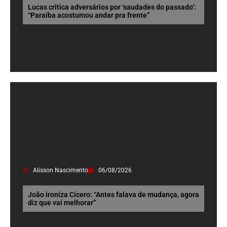
Lucas critica adversários por ‘saudades do passado’:
“Paraíba acostumou andar pra frente”
Alisson Nascimento
06/08/2026
João ironiza Cícero: “Antes falava de mudança, agora
diz que vai melhorar”