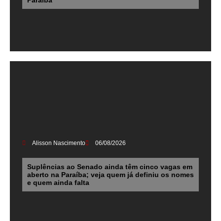
Alisson Nascimento
06/08/2026
Suplências ao Senado ainda têm cinco vagas em
aberto na Paraíba; veja quem já definiu os nomes
e quem ainda falta