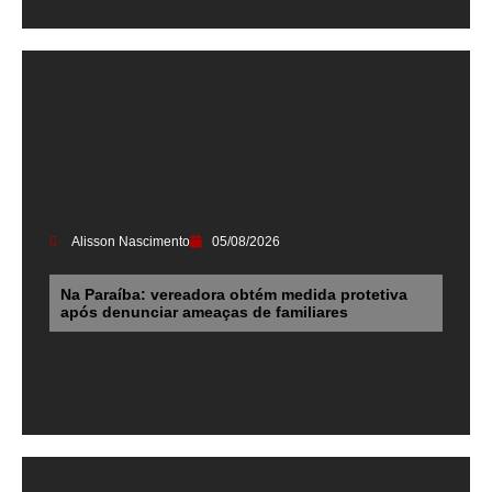
Alisson Nascimento
05/08/2026
Na Paraíba: vereadora obtém medida protetiva
após denunciar ameaças de familiares