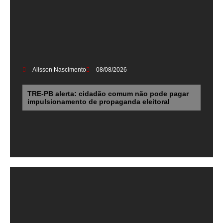
Alisson Nascimento
08/08/2026
TRE-PB alerta: cidadão comum não pode pagar
impulsionamento de propaganda eleitoral