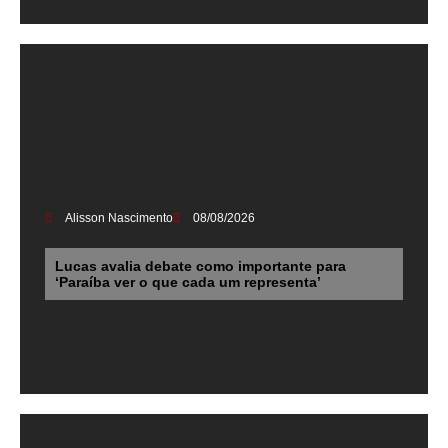
Alisson Nascimento
08/08/2026
Lucas avalia debate como importante para
‘Paraíba ver o que cada um representa’