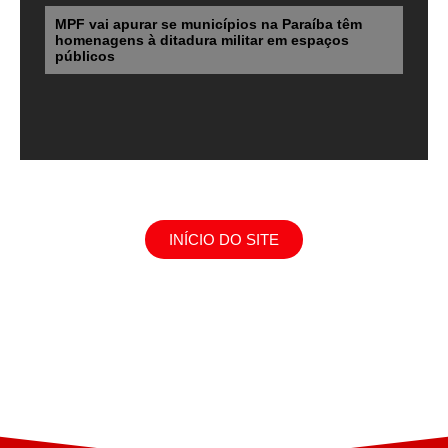
MPF vai apurar se municípios na Paraíba têm
homenagens à ditadura militar em espaços
públicos
INÍCIO DO SITE