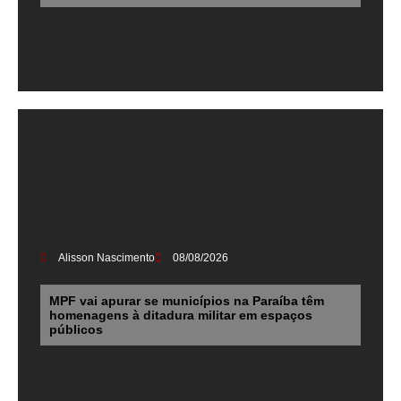
Alisson Nascimento
08/08/2026
MPF vai apurar se municípios na Paraíba têm
homenagens à ditadura militar em espaços
públicos