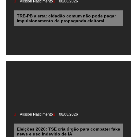
Alisson Nascimento
08/08/2026
TRE-PB alerta: cidadão comum não pode pagar
impulsionamento de propaganda eleitoral
Alisson Nascimento
08/08/2026
Eleições 2026: TSE cria órgão para combater fake
news e uso indevido de IA