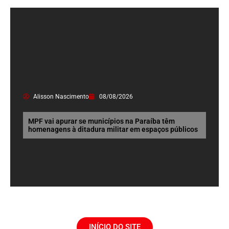
Alisson Nascimento
08/08/2026
MPF vai apurar se municípios na Paraíba têm
homenagens à ditadura militar em espaços públicos
INÍCIO DO SITE