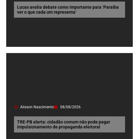
Lucas avalia debate como importante para ‘Paraíba
ver o que cada um representa’
Alisson Nascimento
08/08/2026
TRE-PB alerta: cidadão comum não pode pagar
impulsionamento de propaganda eleitoral