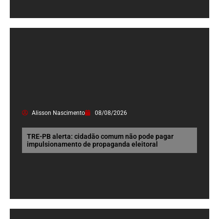
Alisson Nascimento
08/08/2026
TRE-PB alerta: cidadão comum não pode pagar
impulsionamento de propaganda eleitoral