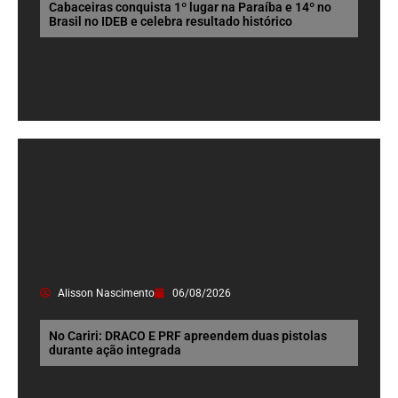
Cabaceiras conquista 1º lugar na Paraíba e 14º no
Brasil no IDEB e celebra resultado histórico
Alisson Nascimento
06/08/2026
No Cariri: DRACO E PRF apreendem duas pistolas
durante ação integrada