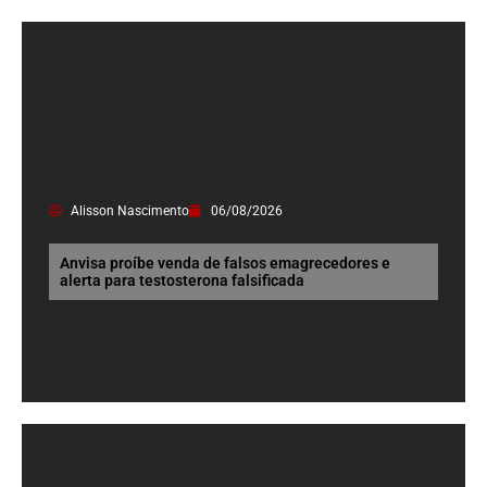
Alisson Nascimento
06/08/2026
Anvisa proíbe venda de falsos emagrecedores e
alerta para testosterona falsificada