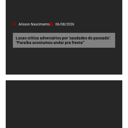
Alisson Nascimento
06/08/2026
Lucas critica adversários por ‘saudades do passado’:
“Paraíba acostumou andar pra frente”