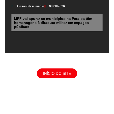
Alisson Nascimento
08/08/2026
MPF vai apurar se municípios na Paraíba têm
homenagens à ditadura militar em espaços
públicos
INÍCIO DO SITE