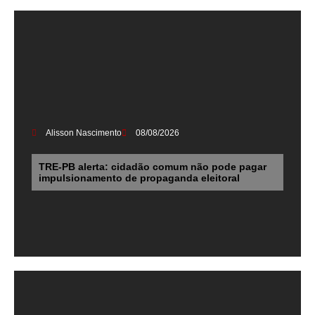
Alisson Nascimento
08/08/2026
TRE-PB alerta: cidadão comum não pode pagar
impulsionamento de propaganda eleitoral