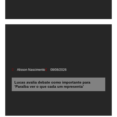
Alisson Nascimento
08/08/2026
Lucas avalia debate como importante para
‘Paraíba ver o que cada um representa’