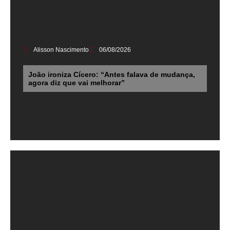
Alisson Nascimento
06/08/2026
João ironiza Cícero: “Antes falava de mudança,
agora diz que vai melhorar”