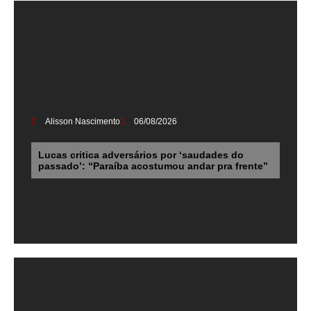
Alisson Nascimento
06/08/2026
Lucas critica adversários por ‘saudades do
passado’: “Paraíba acostumou andar pra frente”