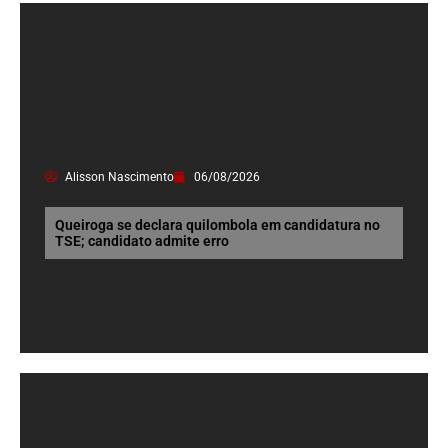
Alisson Nascimento
06/08/2026
Queiroga se declara quilombola em candidatura no
TSE; candidato admite erro