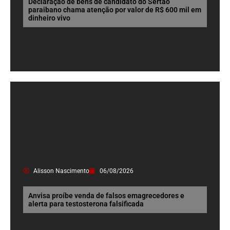
Declaração de bens de candidato do Sertão
paraibano chama atenção por valor de R$ 600 mil em
dinheiro vivo
Alisson Nascimento
06/08/2026
Anvisa proíbe venda de falsos emagrecedores e
alerta para testosterona falsificada