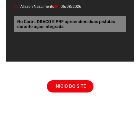
Alisson Nascimento
06/08/2026
No Cariri: DRACO E PRF apreendem duas pistolas
durante ação integrada
INÍCIO DO SITE