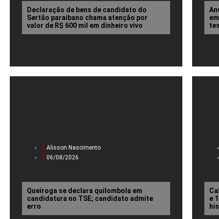
Declaração de bens de candidato do
An
Sertão paraibano chama atenção por
em
valor de R$ 600 mil em dinheiro vivo
te
Alisson Nascimento
06/08/2026
Queiroga se declara quilombola em
Ca
candidatura no TSE; candidato admite
e 
erro
hi