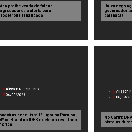
visa proíbe venda de falsos
Juíza nega aç
agrecedores e alerta para
governador se
stosterona falsificada
carreatas
Alisson Nascimento
Alisson 
06/08/2026
06/08/20
baceiras conquista 1º lugar na Paraíba
No Cariri: D
14º no Brasil no IDEB e celebra resultado
pistolas dura
stórico