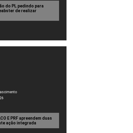
ão do PL pedindo para
abster de realizar
Nascimento
26
RACO E PRF apreendem duas
nte ação integrada