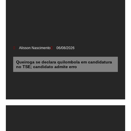
Alisson Nascimento
06/08/2026
Queiroga se declara quilombola em candidatura
no TSE; candidato admite erro