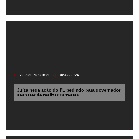
Alisson Nascimento
06/08/2026
Juíza nega ação do PL pedindo para governador
seabster de realizar carreatas