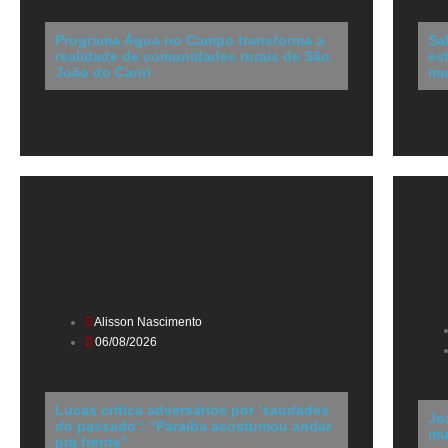
Programa Água no Campo transforma a
Sa
realidade de comunidades rurais de São
es
João do Cariri
mu
Alisson Nascimento
06/08/2026
Lucas critica adversários por ‘saudades
Jo
do passado’: “Paraíba acostumou andar
mu
pra frente”