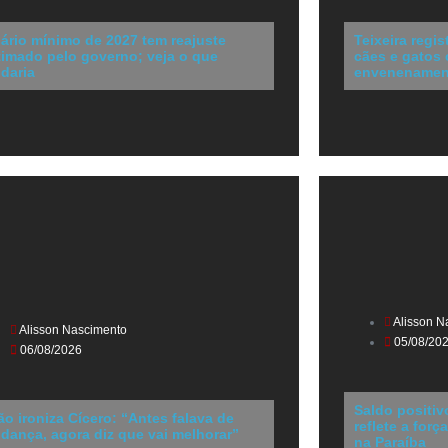
lário mínimo de 2027 tem reajuste
Teixeira regi
timado pelo governo; veja o que
cães e gatos
daria
envenenamen
Alisson N
Alisson Nascimento
05/08/20
06/08/2026
Saldo positi
ão ironiza Cícero: “Antes falava de
reflete a for
dança, agora diz que vai melhorar”
na Paraíba