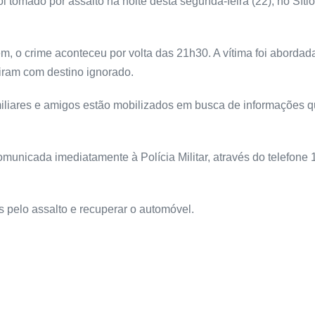
tomado por assalto na noite desta segunda-feira (22), no Sítio
, o crime aconteceu por volta das 21h30. A vítima foi aborda
giram com destino ignorado.
iliares e amigos estão mobilizados em busca de informações q
municada imediatamente à Polícia Militar, através do telefone 
s pelo assalto e recuperar o automóvel.