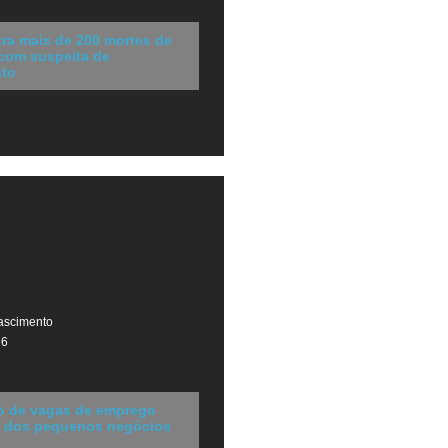
stra mais de 200 mortes de
 com suspeita de
to
ascimento
26
vo de vagas de emprego
ça dos pequenos negócios