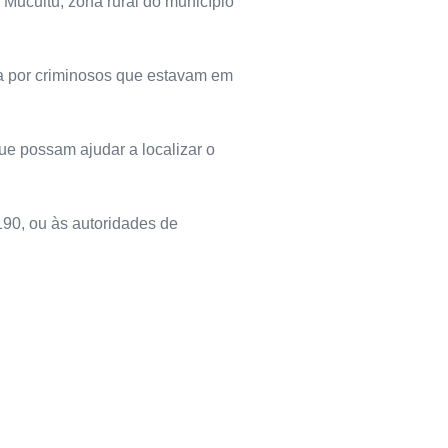
 Mucuitu, zona rural do município
da por criminosos que estavam em
ue possam ajudar a localizar o
190, ou às autoridades de