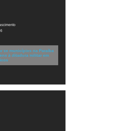
ascimento
26
r se municípios na Paraíba
s à ditadura militar em
icos