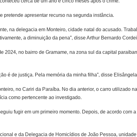
aconteceu cerca de um ano e cinco meses após o crime.
 pretende apresentar recurso na segunda instância.
nte, na delegacia em Monteiro, cidade natal do acusado. Trab
tivamente, a diminuição da pena”, disse Arthur Bernardo Corde
de 2024, no bairro de Gramame, na zona sul da capital paraibana
nsação é de justiça. Pela memória da minha filha”, disse Elisânge
ro, no Cariri da Paraíba. No dia anterior, o carro utilizado n
ícia como pertencente ao investigado.
seguiu fugir em um primeiro momento. Depois, de acordo com a
ccional e da Delegacia de Homicídios de João Pessoa, unidade 