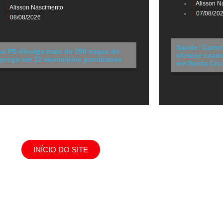
Alisson N
Alisson Nascimento
07/08/20
08/08/2026
Saúde: Carret
ne-PB divulga mais de 290 vagas de
oferece exame
prego em 12 municípios paraibanos
em Santa Cru
INÍCIO DO SITE