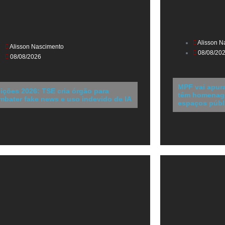
Alisson N
Alisson Nascimento
08/08/20
08/08/2026
MPF vai apura
eições 2026: TSE cria órgão para
têm homenagen
mbater fake news e uso indevido de IA
espaços públ