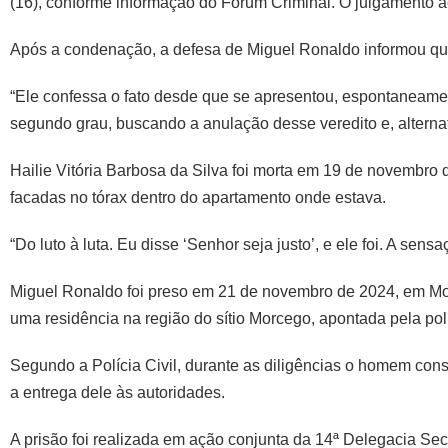
(16), conforme informação do Fórum Criminal. O julgamento 
Após a condenação, a defesa de Miguel Ronaldo informou que
“Ele confessa o fato desde que se apresentou, espontaneame
segundo grau, buscando a anulação desse veredito e, alterna
Hailie Vitória Barbosa da Silva foi morta em 19 de novembro 
facadas no tórax dentro do apartamento onde estava.
“Do luto à luta. Eu disse ‘Senhor seja justo’, e ele foi. A se
Miguel Ronaldo foi preso em 21 de novembro de 2024, em Montei
uma residência na região do sítio Morcego, apontada pela pol
Segundo a Polícia Civil, durante as diligências o homem con
a entrega dele às autoridades.
A prisão foi realizada em ação conjunta da 14ª Delegacia Se