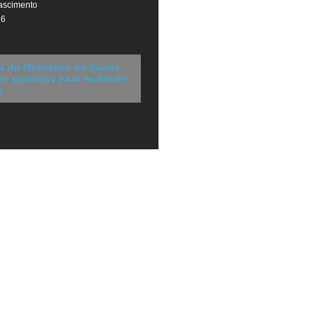
ascimento
26
a do Ministério da Saúde
s gratuitos para mulheres
z