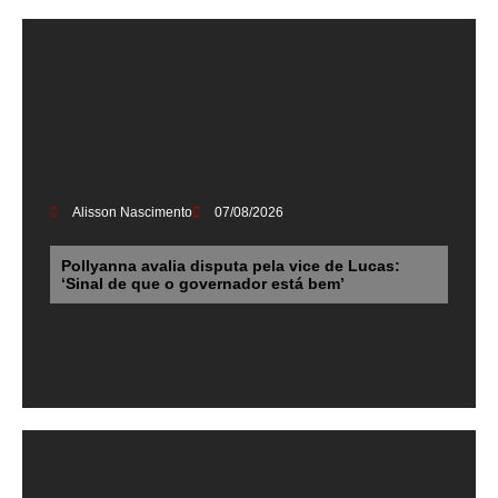
Alisson Nascimento
07/08/2026
Pollyanna avalia disputa pela vice de Lucas:
‘Sinal de que o governador está bem’