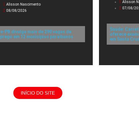
Alisson 
Alisson Nascimento
07/08/20
08/08/2026
Saúde: Carret
ne-PB divulga mais de 290 vagas de
oferece exame
prego em 12 municípios paraibanos
em Santa Cru
INÍCIO DO SITE