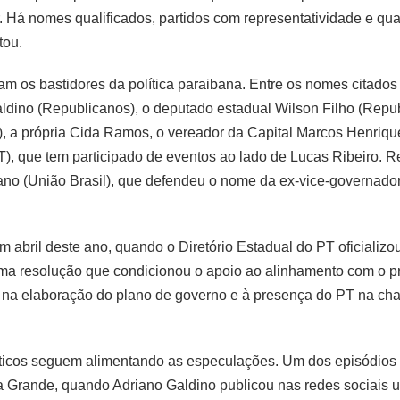
. Há nomes qualificados, partidos com representatividade e qu
tou.
os bastidores da política paraibana. Entre os nomes citados 
ldino (Republicanos), o deputado estadual Wilson Filho (Republ
 a própria Cida Ramos, o vereador da Capital Marcos Henrique
), que tem participado de eventos ao lado de Lucas Ribeiro.
no (União Brasil), que defendeu o nome da ex-vice-governador
abril deste ano, quando o Diretório Estadual do PT oficializou
uma resolução que condicionou o apoio ao alinhamento com o pr
ido na elaboração do plano de governo e à presença do PT na cha
íticos seguem alimentando as especulações. Um dos episódios
Grande, quando Adriano Galdino publicou nas redes sociais um