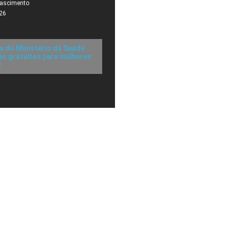
Nascimento
26
a do Ministério da Saúde
s gratuitos para mulheres
z