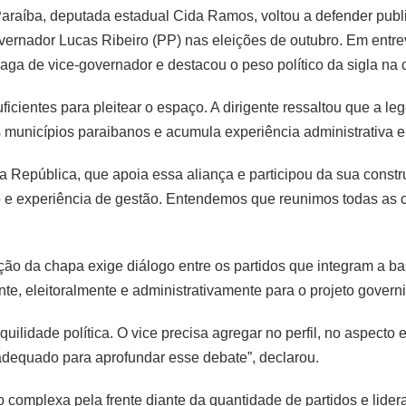
Paraíba, deputada estadual Cida Ramos, voltou a defender publ
vernador Lucas Ribeiro (PP) nas eleições de outubro. Em entrev
vaga de vice-governador e destacou o peso político da sigla na 
uficientes para pleitear o espaço. A dirigente ressaltou que a
municípios paraibanos e acumula experiência administrativa e
a República, que apoia essa aliança e participou da sua cons
o e experiência de gestão. Entendemos que reunimos todas as 
ão da chapa exige diálogo entre os partidos que integram a ba
te, eleitoralmente e administrativamente para o projeto governi
ilidade política. O vice precisa agregar no perfil, no aspecto 
equado para aprofundar esse debate”, declarou.
omplexa pela frente diante da quantidade de partidos e lider