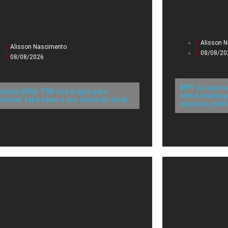
Alisson 
Alisson Nascimento
08/08/20
08/08/2026
MPF vai apura
eições 2026: TSE cria órgão para
têm homenagen
mbater fake news e uso indevido de IA
espaços públ