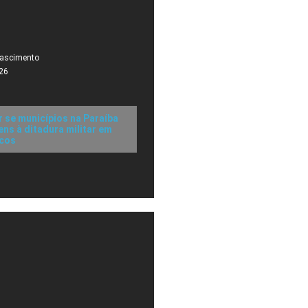
Nascimento
26
r se municípios na Paraíba
s à ditadura militar em
icos