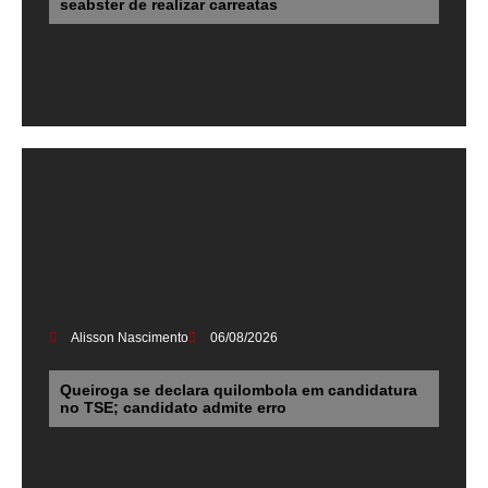
seabster de realizar carreatas
Alisson Nascimento
06/08/2026
Queiroga se declara quilombola em candidatura
no TSE; candidato admite erro