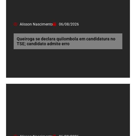
Alisson Nascimento
06/08/2026
Queiroga se declara quilombola em candidatura no
TSE; candidato admite erro