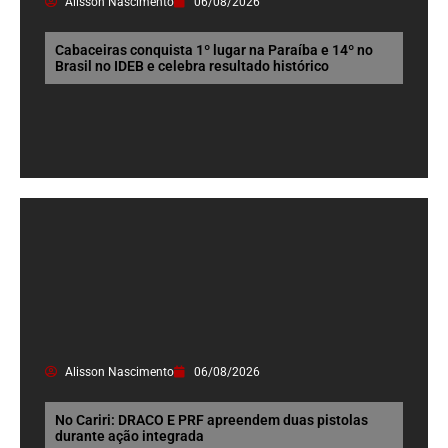
Alisson Nascimento
06/08/2026
Cabaceiras conquista 1º lugar na Paraíba e 14º no
Brasil no IDEB e celebra resultado histórico
Alisson Nascimento
06/08/2026
No Cariri: DRACO E PRF apreendem duas pistolas
durante ação integrada