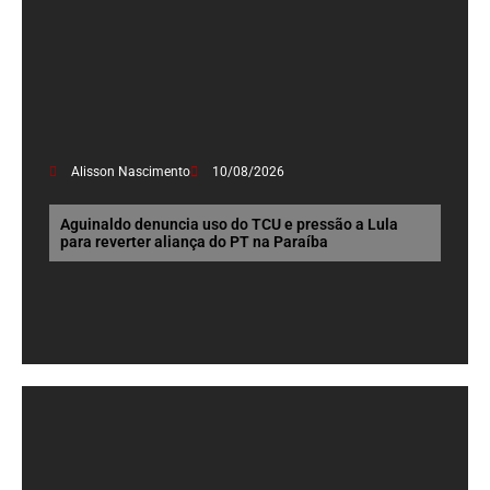
Alisson Nascimento
10/08/2026
Aguinaldo denuncia uso do TCU e pressão a Lula
para reverter aliança do PT na Paraíba