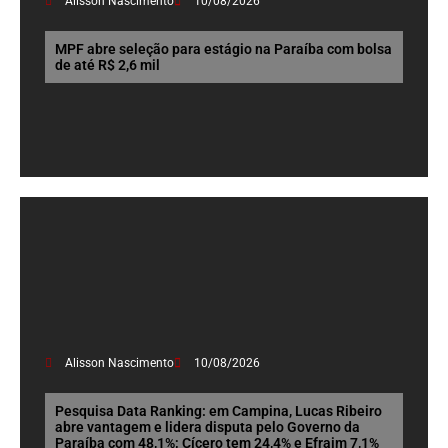
Alisson Nascimento
10/08/2026
MPF abre seleção para estágio na Paraíba com bolsa
de até R$ 2,6 mil
Alisson Nascimento
10/08/2026
Pesquisa Data Ranking: em Campina, Lucas Ribeiro
abre vantagem e lidera disputa pelo Governo da
Paraíba com 48,1%; Cícero tem 24,4% e Efraim 7,1%