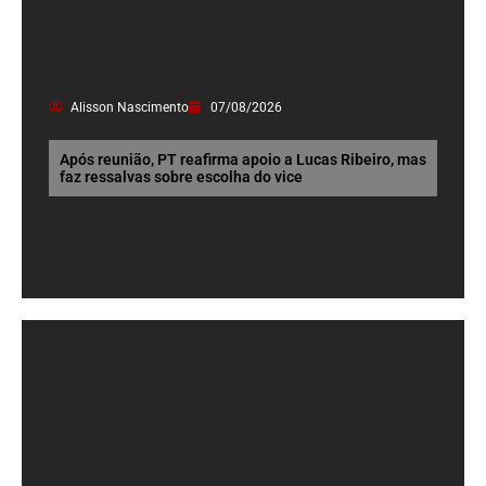
Alisson Nascimento
07/08/2026
Após reunião, PT reafirma apoio a Lucas Ribeiro, mas
faz ressalvas sobre escolha do vice