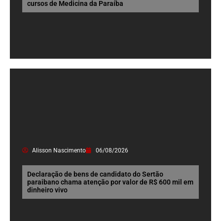
cursos de Medicina da Paraíba
Alisson Nascimento
06/08/2026
Declaração de bens de candidato do Sertão
paraibano chama atenção por valor de R$ 600 mil em
dinheiro vivo