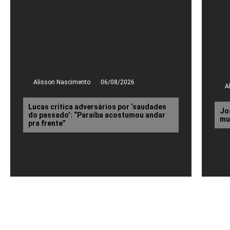
Alisson Nascimento
06/08/2026
A
Lucas critica adversários por ‘saudades
Jo
do passado’: “Paraíba acostumou andar
mu
pra frente”