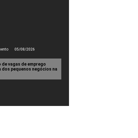
mento
05/08/2026
o de vagas de emprego
ça dos pequenos negócios na