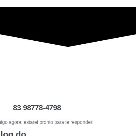
83 98778-4798
igo agora, estarei pronto para te responder!
Blog do