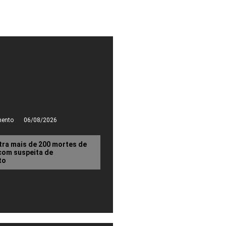
mento
06/08/2026
stra mais de 200 mortes de
com suspeita de
to