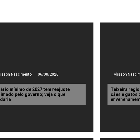
lisson Nascimento
06/08/2026
Alisson Nasci
lário mínimo de 2027 tem reajuste
Teixeira regi
timado pelo governo; veja o que
cães e gatos 
daria
envenenamen