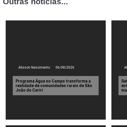
Outras notícias...
Alisson Nascimento
06/08/2026
A
Programa Água no Campo transforma a
Sa
realidade de comunidades rurais de São
es
João do Cariri
mu