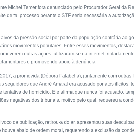
nte Michel Temer fora denunciado pelo Procurador Geral da Re
te de tal processo perante o STF seria necessária a autorizaç
alvos da pressão social por parte da população contrária ao g
vários movimentos populares. Entre esses movimentos, destaca-
romoverem outras ações, utilizaram-se da internet, notadamente
arlamentares e promovendo apoio à denúncia.
e 2017, a promovida (Débora Falabella), juntamente com outras f
s seguidores que André Amaral era acusado por atos ilícitos, 
 e tentativa de homicídio. Ele afirma que nunca foi acusado, t
idões negativas dos tribunais, motivo pelo qual, requereu a co
ívoco da publicação, retirou-a do ar, apresentou suas desculp
não houve abalo de ordem moral, requerendo a exclusão da conde