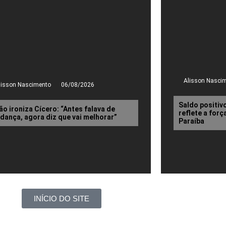
Alisson Nasci
lisson Nascimento
06/08/2026
Saldo positiv
ão ironiza Cícero: “Antes falava de
reflete a for
dança, agora diz que vai melhorar”
Paraíba
INÍCIO DO SITE