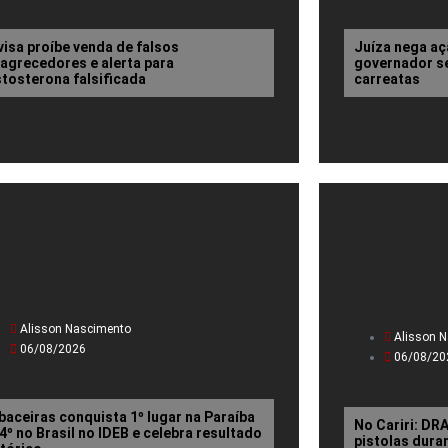
visa proíbe venda de falsos
Juíza nega aç
agrecedores e alerta para
governador se
stosterona falsificada
carreatas
Alisson Nascimento
Alisson 
06/08/2026
06/08/20
baceiras conquista 1º lugar na Paraíba
No Cariri: D
14º no Brasil no IDEB e celebra resultado
pistolas dura