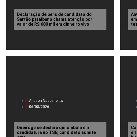
Declaração de bens de candidato do
An
Sertão paraibano chama atenção por
em
valor de R$ 600 mil em dinheiro vivo
te
Alisson Nascimento
06/08/2026
Queiroga se declara quilombola em
Ca
candidatura no TSE; candidato admite
e 