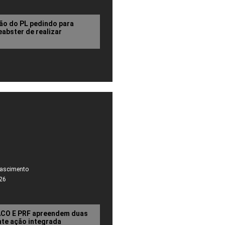
ão do PL pedindo para
abster de realizar
Nascimento
26
RACO E PRF apreendem duas
nte ação integrada