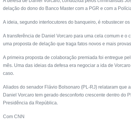
A defesa de Daniel Vorcaro, conduzida pelos criminalistas J
delação do dono do Banco Master com a PGR e com a Polícia
A ideia, segundo interlocutores do banqueiro, é robustecer 
A transferência de Daniel Vorcaro para uma cela comum e o c
uma proposta de delação que traga fatos novos e mais provas
A primeira proposta de colaboração premiada foi entregue pe
mês. Uma das ideias da defesa era negociar a ida de Vorcaro 
caso.
Aliados do senador Flávio Bolsonaro (PL-RJ) relataram que 
Daniel Vorcaro tem gerado desconforto crescente dentro do PL
Presidência da República.
Com CNN