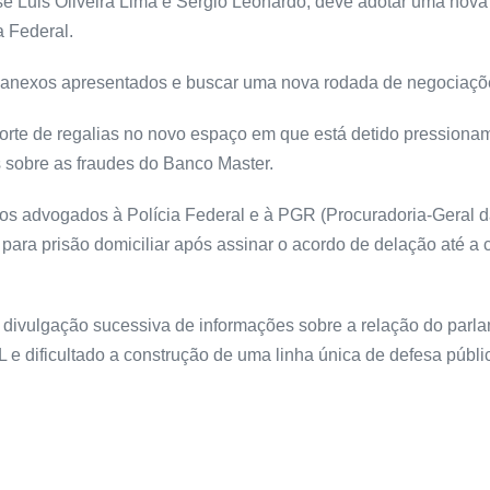
osé Luis Oliveira Lima e Sérgio Leonardo, deve adotar uma nov
 Federal.
os anexos apresentados e buscar uma nova rodada de negociaçõ
orte de regalias no novo espaço em que está detido pressiona
 sobre as fraudes do Banco Master.
los advogados à Polícia Federal e à PGR (Procuradoria-Geral da
para prisão domiciliar após assinar o acordo de delação até a
a divulgação sucessiva de informações sobre a relação do parl
 e dificultado a construção de uma linha única de defesa públi