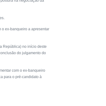
a postura na negociação da
es.
m o ex-banqueiro a apresentar
 República) no início deste
 conclusão do julgamento do
amentar com o ex-banqueiro
ca para o pré-candidato à