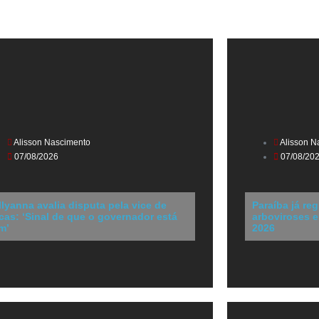
Alisson Nascimento
Alisson N
07/08/2026
07/08/20
llyanna avalia disputa pela vice de
Paraíba já reg
cas: ‘Sinal de que o governador está
arboviroses 
m’
2026