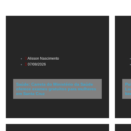
Alisson Nascimento
07/08/2026
Saúde: Carreta do Ministério da Saúde
Po
oferece exames gratuitos para mulheres
Lu
em Santa Cruz
be