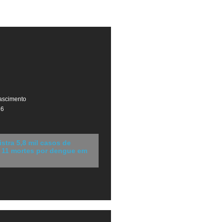
ascimento
26
istra 5,8 mil casos de
e 11 mortes por dengue em