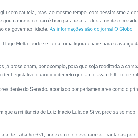
reagiu com cautela, mas, ao mesmo tempo, com pessimismo à de
e que o momento não é bom para retaliar diretamente o presid
ão da governabilidade.
As informações são do jornal O Globo.
, Hugo Motta, pode se tornar uma figura-chave para o avanço 
tas já pressionam, por exemplo, para que seja reeditada a cam
Poder Legislativo quando o decreto que ampliava o IOF foi der
 presidente do Senado, apontado por parlamentares como o princ
ue a militância de Luiz Inácio Lula da Silva precisa se mobil
scala de trabalho 6×1, por exemplo, deveriam ser pautadas pel