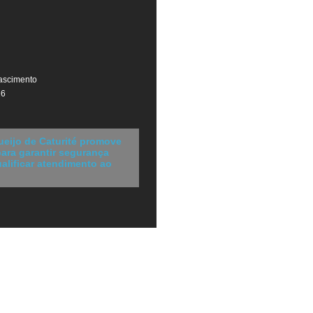
ascimento
26
ueijo de Caturité promove
ara garantir segurança
ualificar atendimento ao