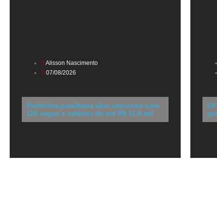
Alisson Nascimento
07/08/2026
Prefeitura paraibana abre concurso com
UF
116 vagas e salários de até R$ 11,9 mil
gr