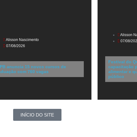
Alisson N
Alisson Nascimento
07/08/20
07/08/2026
Festival do Q
PB anuncia 15 novos cursos de
capacitação p
aduação com 760 vagas
alimentar e q
público
INÍCIO DO SITE