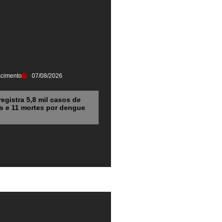
scimento
07/08/2026
registra 5,8 mil casos de
s e 11 mortes por dengue