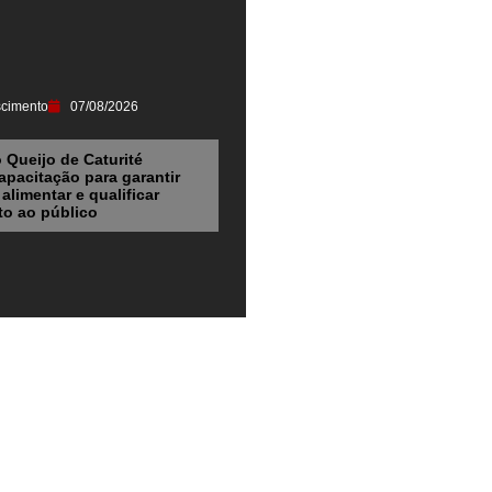
scimento
07/08/2026
o Queijo de Caturité
pacitação para garantir
alimentar e qualificar
o ao público