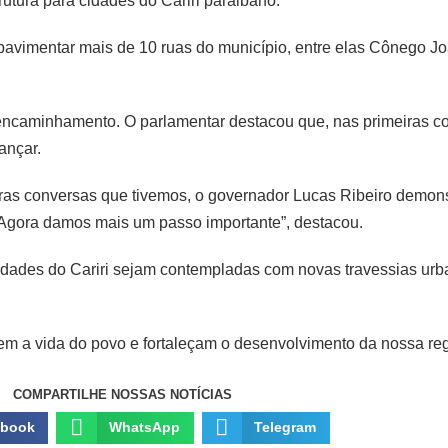
rutura para cidades do Cariri paraibano.
pavimentar mais de 10 ruas do município, entre elas Cônego J
 encaminhamento. O parlamentar destacou que, nas primeiras 
ançar.
eiras conversas que tivemos, o governador Lucas Ribeiro demons
 Agora damos mais um passo importante”, destacou.
idades do Cariri sejam contempladas com novas travessias urba
 a vida do povo e fortaleçam o desenvolvimento da nossa regiã
COMPARTILHE NOSSAS NOTÍCIAS
ebook
WhatsApp
Telegram