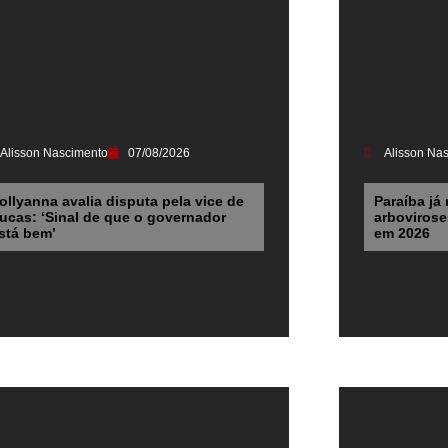
Alisson Nascimento
07/08/2026
Alisson Na
ollyanna avalia disputa pela vice de
Paraíba já 
ucas: ‘Sinal de que o governador
arbovirose
stá bem’
em 2026