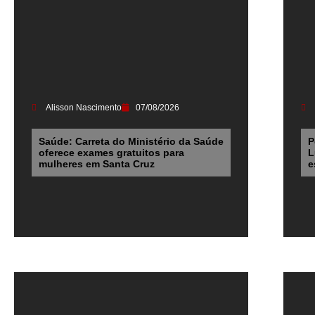
Alisson Nascimento
07/08/2026
Saúde: Carreta do Ministério da Saúde
P
oferece exames gratuitos para
L
mulheres em Santa Cruz
e