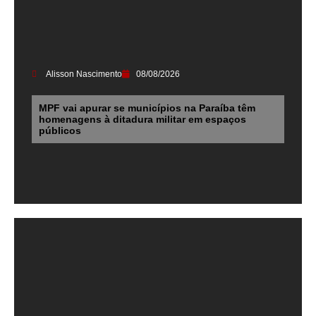
Alisson Nascimento
08/08/2026
MPF vai apurar se municípios na Paraíba têm
homenagens à ditadura militar em espaços
públicos