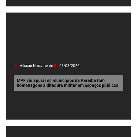
Alisson Nascimento
08/08/2026
MPF vai apurar se municípios na Paraíba têm
homenagens à ditadura militar em espaços públicos