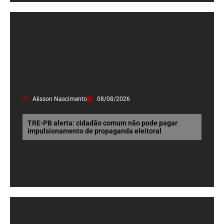
Alisson Nascimento
08/08/2026
TRE-PB alerta: cidadão comum não pode pagar
impulsionamento de propaganda eleitoral