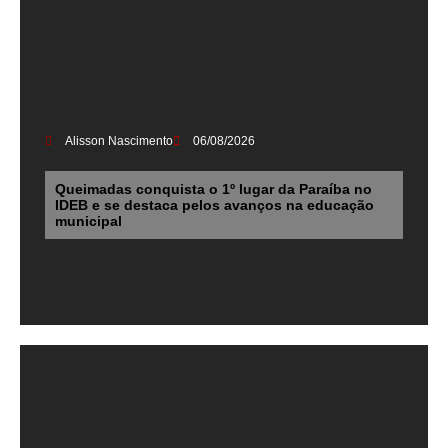
Alisson Nascimento
06/08/2026
Queimadas conquista o 1º lugar da Paraíba no
IDEB e se destaca pelos avanços na educação
municipal