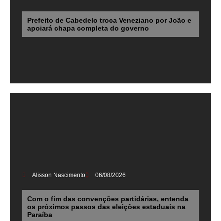
Prefeito de Cabedelo troca Veneziano por João e
apoiará chapa completa do governo
Alisson Nascimento
06/08/2026
Com o fim das convenções partidárias, entenda
os próximos passos das eleições estaduais na
Paraíba