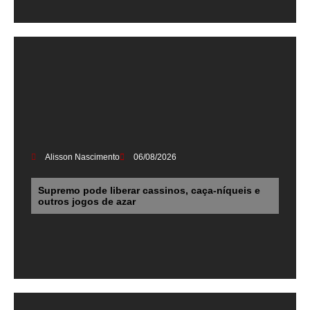
Alisson Nascimento
06/08/2026
Supremo pode liberar cassinos, caça-níqueis e
outros jogos de azar