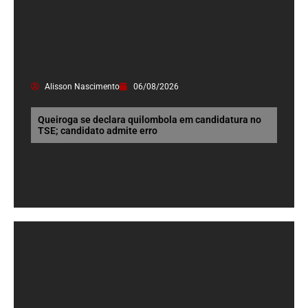
Alisson Nascimento
06/08/2026
Queiroga se declara quilombola em candidatura no
TSE; candidato admite erro