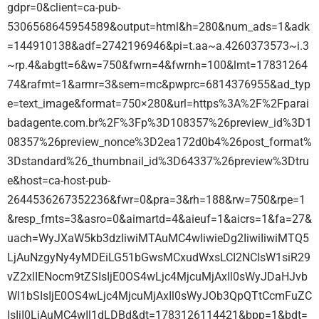
gdpr=0&client=ca-pub-
5306568645954589&output=html&h=280&num_ads=1&adk
=144910138&adf=2742196946&pi=t.aa~a.4260373573~i.3
~rp.4&abgtt=6&w=750&fwrn=4&fwrnh=100&lmt=17831264
74&rafmt=1&armr=3&sem=mc&pwprc=6814376955&ad_typ
e=text_image&format=750×280&url=https%3A%2F%2Fparai
badagente.com.br%2F%3Fp%3D108357%26preview_id%3D1
08357%26preview_nonce%3D2ea172d0b4%26post_format%
3Dstandard%26_thumbnail_id%3D64337%26preview%3Dtru
e&host=ca-host-pub-
2644536267352236&fwr=0&pra=3&rh=188&rw=750&rpe=1
&resp_fmts=3&asro=0&aimartd=4&aieuf=1&aicrs=1&fa=27&
uach=WyJXaW5kb3dzIiwiMTAuMC4wIiwieDg2IiwiIiwiMTQ5
LjAuNzgyNy4yMDEiLG51bGwsMCxudWxsLCI2NCIsW1siR29
vZ2xlIENocm9tZSIsIjE0OS4wLjc4MjcuMjAxIl0sWyJDaHJvb
Wl1bSIsIjE0OS4wLjc4MjcuMjAxIl0sWyJOb3QpQTtCcmFuZC
IsIjI0LjAuMC4wIl1dLDBd&dt=1783126114421&bpp=1&bdt=