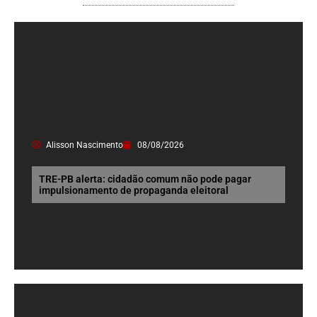
Alisson Nascimento
08/08/2026
TRE-PB alerta: cidadão comum não pode pagar
impulsionamento de propaganda eleitoral