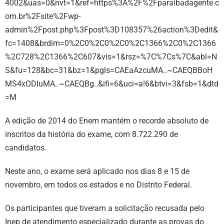
4002&uas=0&nvt=1&ref=https%3A%2F%2Fparaibadagente.c
om.br%2Fsite%2Fwp-
admin%2Fpost.php%3Fpost%3D108357%26action%3Dedit&
fc=1408&brdim=0%2C0%2C0%2C0%2C1366%2C0%2C1366
%2C728%2C1366%2C607&vis=1&rsz=%7C%7Cs%7C&abl=N
S&fu=128&bc=31&bz=1&pgls=CAEaAzcuMA..~CAEQBBoH
MS4xODIuMA..~CAEQBg..&ifi=6&uci=a!6&btvi=3&fsb=1&dtd
=M
A edição de 2014 do Enem mantém o recorde absoluto de
inscritos da história do exame, com 8.722.290 de
candidatos.
Neste ano, o exame será aplicado nos dias 8 e 15 de
novembro, em todos os estados e no Distrito Federal.
Os participantes que tiveram a solicitação recusada pelo
Inep de atendimento especializado durante as provas do