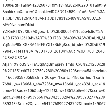
1088&idt=1&shv=r20260701&mjsv=m202606290101&ptt=9
&saldr=aa&abxe=1&cookie=ID%3D914589aa1a6d6e41%3A
T%3D1783126104%3ART%3D1783126409%3AS%3DALNI_
MYr9NqibumDNAi-
YZRmKT0YaXtb7A&gpic=UID%3D000014116e6b4c8d%3AT
%3D1783126104%3ART%3D1783126409%3AS%3DALNI_M
YqjNdsPl0nXGkRA454FKYX1xBbBg&eo_id_str=ID%3Ddf819
79b4571fe1a%3AT%3D1783126104%3ART%3D178312640
9%3AS%3DAA-
Afjah1X9loBSlvFTiAJq0AgBm&prev_fmts=0x0%2C1200x28
0%2C1351x607%2C750x280%2C980x120&nras=5&correlato
r=1666905870568&frm=20&pv=1&u_tz=-180&u_his=1&u_h=
768&u_w=1366&u_ah=728&u_aw=1366&u_cd=32&u_sd=1&
dmc=16&adx=106&ady=1251&biw=1351&bih=607&scr_x=0
&scr_y=0&eid=95395661%2C42533294%2C95390277%2C9
5393484&oid=2&pvsid=5414768992743702&tmod=149067