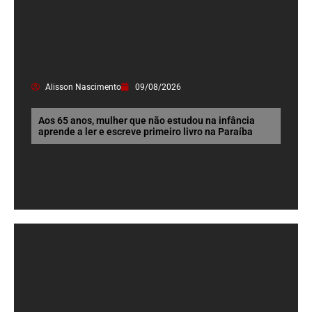
Alisson Nascimento
09/08/2026
Aos 65 anos, mulher que não estudou na infância
aprende a ler e escreve primeiro livro na Paraíba