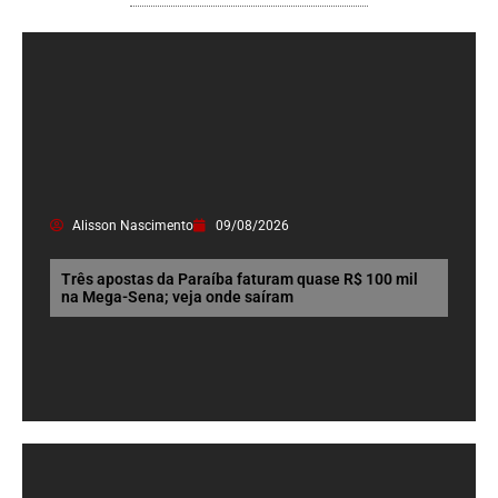
Alisson Nascimento
09/08/2026
Três apostas da Paraíba faturam quase R$ 100 mil
na Mega-Sena; veja onde saíram