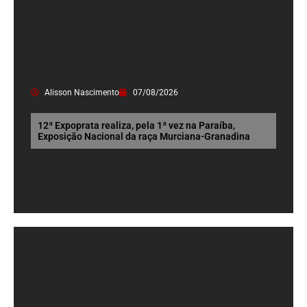
Alisson Nascimento
07/08/2026
12ª Expoprata realiza, pela 1ª vez na Paraíba,
Exposição Nacional da raça Murciana-Granadina