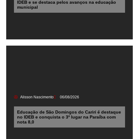
IDEB e se destaca pelos avanços na educação
municipal
Alisson Nascimento
06/08/2026
Educação de São Domingos do Cariri é destaque
no IDEB e conquista o 3º lugar na Paraíba com
nota 8,0