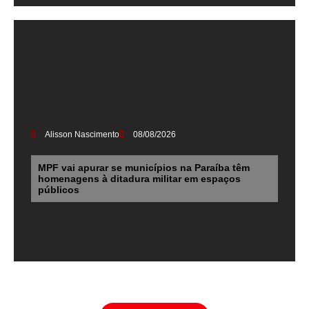
Alisson Nascimento
08/08/2026
MPF vai apurar se municípios na Paraíba têm
homenagens à ditadura militar em espaços
públicos