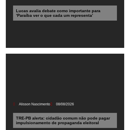
Lucas avalia debate como importante para
‘Paraíba ver o que cada um representa’
Alisson Nascimento
08/08/2026
TRE-PB alerta: cidadão comum não pode pagar
impulsionamento de propaganda eleitoral