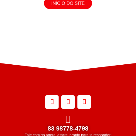
INÍCIO DO SITE
83 98778-4798
Fale comigo agora, estarei pronto para te responder!