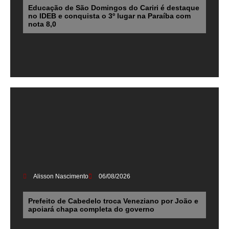
Educação de São Domingos do Cariri é destaque
no IDEB e conquista o 3º lugar na Paraíba com
nota 8,0
Alisson Nascimento
06/08/2026
Prefeito de Cabedelo troca Veneziano por João e
apoiará chapa completa do governo