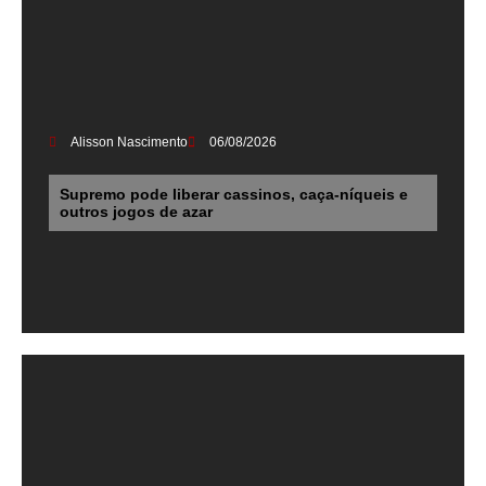
Alisson Nascimento
06/08/2026
Supremo pode liberar cassinos, caça-níqueis e
outros jogos de azar