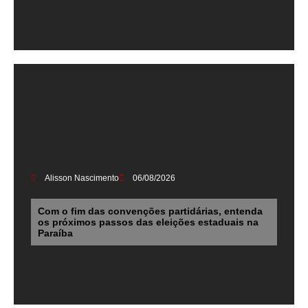
Alisson Nascimento
06/08/2026
Com o fim das convenções partidárias, entenda
os próximos passos das eleições estaduais na
Paraíba