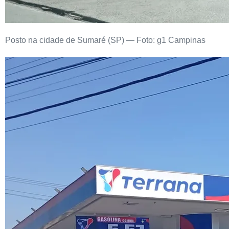
Posto na cidade de Sumaré (SP) — Foto: g1 Campinas