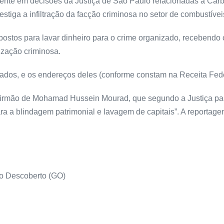
ente em decisões da Justiça de São Paulo relacionadas à Carb
stiga a infiltração da facção criminosa no setor de combustívei
stos para lavar dinheiro para o crime organizado, recebendo 
ização criminosa.
gados, e os endereços deles (conforme constam na Receita Fede
 irmão de Mohamad Hussein Mourad, que segundo a Justiça paul
ra a blindagem patrimonial e lavagem de capitais”. A reportag
do Descoberto (GO)