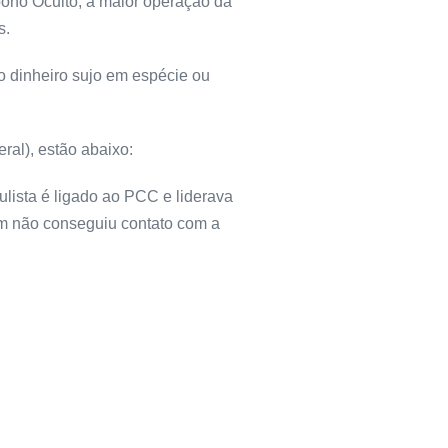
ono Oculto, a maior operação da
s.
o dinheiro sujo em espécie ou
ral), estão abaixo:
ista é ligado ao PCC e liderava
em não conseguiu contato com a