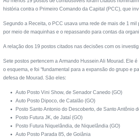
Ao menos 19 postos de combustíveis foram citados nominalm
história contra o Primeiro Comando da Capital (PCC), que inve
Segundo a Receita, o PCC usava uma rede de mais de 1 mil po
por meio de maquinhas e o repassando para contas da organ
A relação dos 19 postos citados nas decisões com os investi
Sete postos pertencem a Armando Hussein Ali Mourad. Ele é
o esquema, e foi “fundamental para a expansão do grupo e pa
defesa de Mourad. São eles:
Auto Posto Vini Show, de Senador Canedo (GO)
Auto Posto Dipoco, de Catalão (GO)
Posto Santo Antonio do Descoberto, de Santo Antônio 
Posto Futura JK, de Jataí (GO)
Posto Futura Niquelândia, de Niquelândia (GO)
Auto Posto Parada 85, de Goiânia