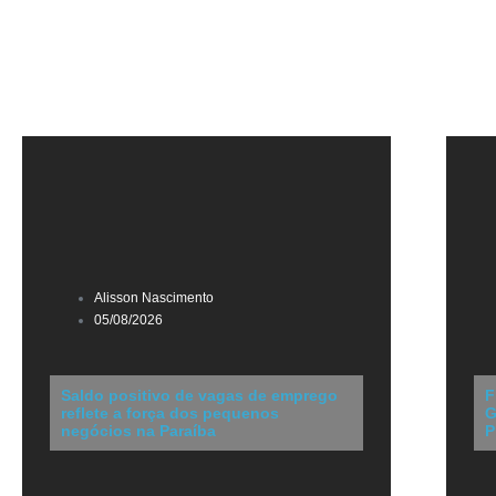
Alisson Nascimento
05/08/2026
Saldo positivo de vagas de emprego
F
reflete a força dos pequenos
G
negócios na Paraíba
P