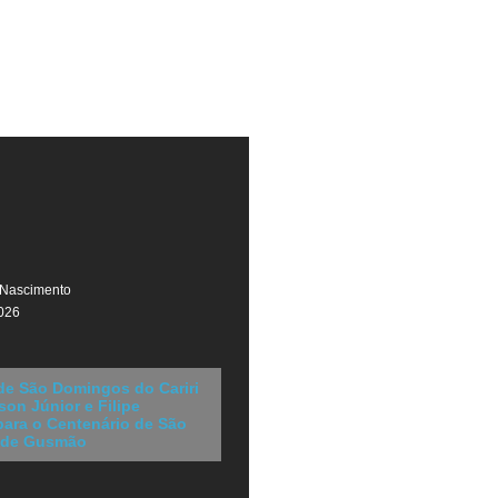
 Nascimento
026
 de São Domingos do Cariri
son Júnior e Filipe
para o Centenário de São
 de Gusmão