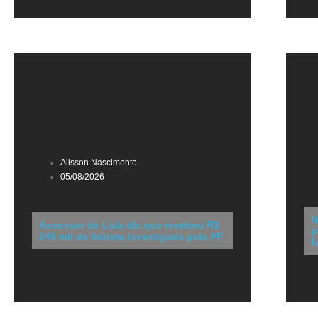
Alisson Nascimento
05/08/2026
N
Assessor de Lula diz que recebeu R$
p
249 mil de lobista investigada pela PF
f