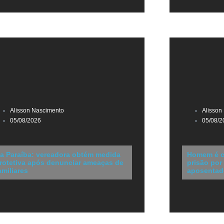
Alisson Nascimento
Alisson
05/08/2026
05/08/2
a Paraíba: vereadora obtém medida
Homem é c
rotetiva após denunciar ameaças de
prisão por
amiliares
aposentad