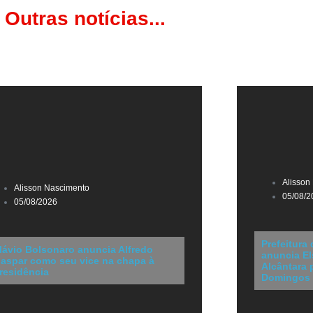
Outras notícias...
Alisson
Alisson Nascimento
05/08/2
05/08/2026
Prefeitura
lávio Bolsonaro anuncia Alfredo
anuncia El
aspar como seu vice na chapa à
Alcântara 
residência
Domingos