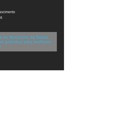
ascimento
26
a do Ministério da Saúde
s gratuitos para mulheres
z