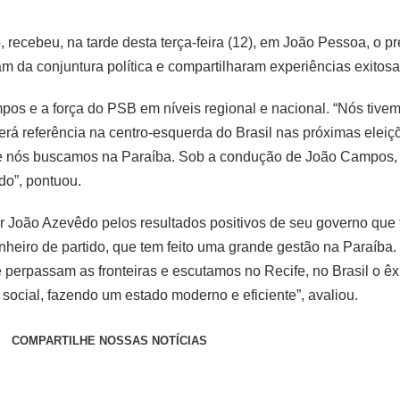
ecebeu, na tarde desta terça-feira (12), em João Pessoa, o pr
am da conjuntura política e compartilharam experiências exitos
s e a força do PSB em níveis regional e nacional. “Nós tivemo
será referência na centro-esquerda do Brasil nas próximas eleiç
 que nós buscamos na Paraíba. Sob a condução de João Campos,
do”, pontuou.
 João Azevêdo pelos resultados positivos de seu governo que t
heiro de partido, que tem feito uma grande gestão na Paraíba. 
 perpassam as fronteiras e escutamos no Recife, no Brasil o ê
a social, fazendo um estado moderno e eficiente”, avaliou.
COMPARTILHE NOSSAS NOTÍCIAS