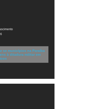
ascimento
26
r se municípios na Paraíba
s à ditadura militar em
icos