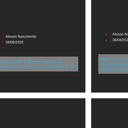
Alisson N
Alisson Nascimento
08/08/20
08/08/2026
MPF vai apura
eições 2026: TSE cria órgão para
têm homenagen
mbater fake news e uso indevido de IA
espaços públ