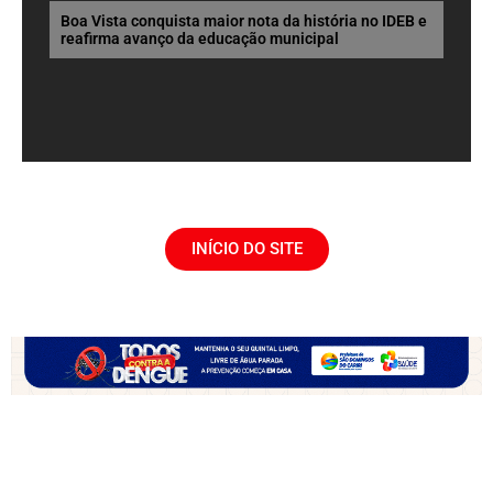
Boa Vista conquista maior nota da história no IDEB e
reafirma avanço da educação municipal
INÍCIO DO SITE