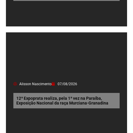
Alisson Nascimento
07/08/2026
12ª Expoprata realiza, pela 1ª vez na Paraíba,
Exposição Nacional da raça Murciana-Granadina