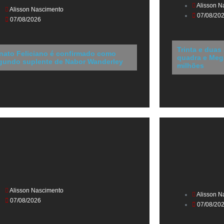
Alisson N
Alisson Nascimento
07/08/20
07/08/2026
Trinta e duas
nato Feliciano é confirmado como
quadra e Meg
gundo suplente de Nabor Wanderley
milhões
Alisson Nascimento
Alisson N
07/08/2026
07/08/20