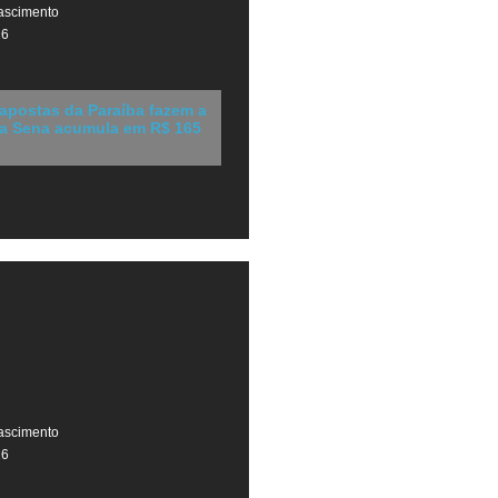
ascimento
26
 apostas da Paraíba fazem a
a Sena acumula em R$ 165
ascimento
26