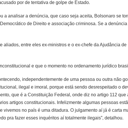
acusado por de tentativa de golpe de Estado.
a analisar a denúncia, que caso seja aceita, Bolsonaro se torn
 Democrático de Direito e associação criminosa. Se a denúncia 
 aliados, entre eles ex-ministros e o ex-chefe da Ajudância d
inconstitucional e que o momento no ordenamento jurídico brasil
acontecendo, independentemente de uma pessoa ou outra não go
tucional, ilegal e imoral, porque está sendo desrespeitado o de
ento, que é a Constituição Federal, onde diz no artigo 112 qu
ários artigos constitucionais. Infelizmente algumas pessoas es
 vivemos no país é uma ditadura. O julgamento aí já é carta ma
o pra fazer esses inquéritos aí totalmente ilegais”, detalhou.