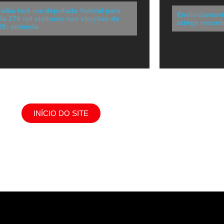
raíba terá um deputado federal para
Endividamento
da 270 mil eleitores nas eleições de
atinge recor
26; entenda
INÍCIO DO SITE