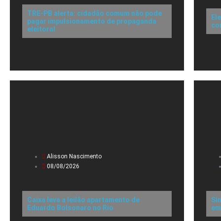
TRE-PB alerta: cidadão comum não pode
El
pagar impulsionamento de propaganda
co
eleitoral
Alisson Nascimento
08/08/2026
Caixa leva a leilão apartamento de
Si
Eduardo Bolsonaro no Rio
em