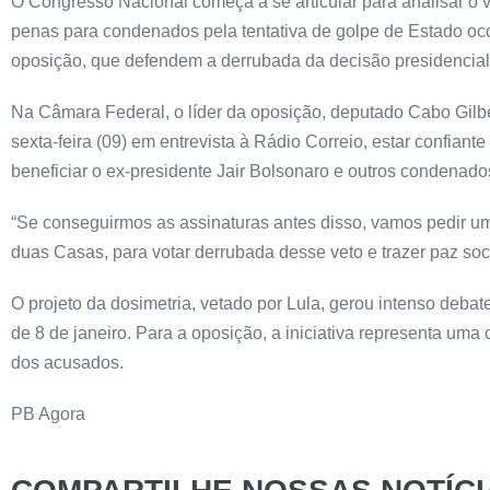
O Congresso Nacional começa a se articular para analisar o ve
penas para condenados pela tentativa de golpe de Estado oc
oposição, que defendem a derrubada da decisão presidencial
Na Câmara Federal, o líder da oposição, deputado Cabo Gilber
sexta-feira (09) em entrevista à Rádio Correio, estar confiant
beneficiar o ex-presidente Jair Bolsonaro e outros condenado
“Se conseguirmos as assinaturas antes disso, vamos pedir u
duas Casas, para votar derrubada desse veto e trazer paz soci
O projeto da dosimetria, vetado por Lula, gerou intenso deba
de 8 de janeiro. Para a oposição, a iniciativa representa uma
dos acusados.
PB Agora