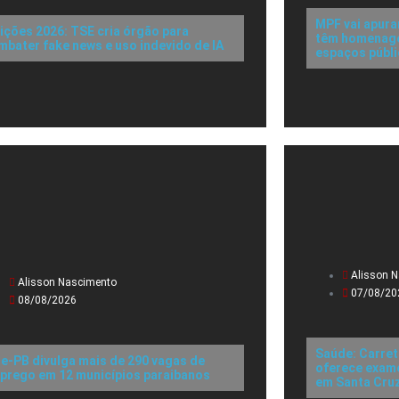
MPF vai apura
eições 2026: TSE cria órgão para
têm homenagen
mbater fake news e uso indevido de IA
espaços públ
Alisson 
Alisson Nascimento
07/08/20
08/08/2026
Saúde: Carret
ne-PB divulga mais de 290 vagas de
oferece exame
prego em 12 municípios paraibanos
em Santa Cru