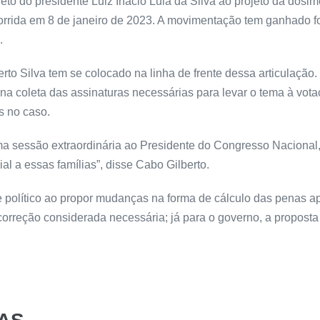
to do presidente Luiz Inácio Lula da Silva ao projeto da dosim
orrida em 8 de janeiro de 2023. A movimentação tem ganhado f
.
to Silva tem se colocado na linha de frente dessa articulação.
e na coleta das assinaturas necessárias para levar o tema à vot
s no caso.
ma sessão extraordinária ao Presidente do Congresso Nacional,
al a essas famílias”, disse Cabo Gilberto.
te político ao propor mudanças na forma de cálculo das penas a
 correção considerada necessária; já para o governo, a proposta 