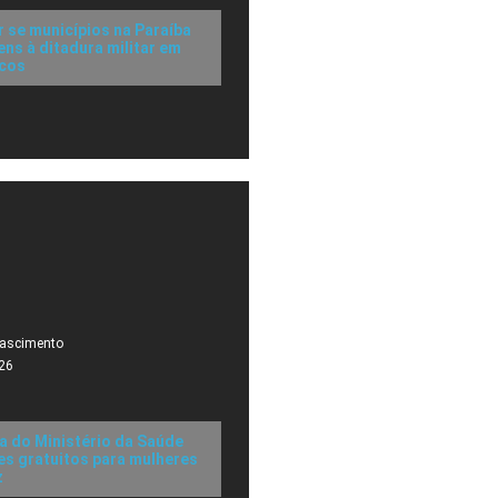
r se municípios na Paraíba
s à ditadura militar em
icos
Nascimento
26
a do Ministério da Saúde
s gratuitos para mulheres
z