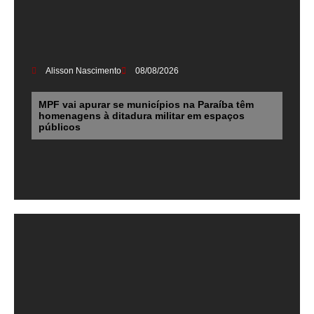
Alisson Nascimento
08/08/2026
MPF vai apurar se municípios na Paraíba têm
homenagens à ditadura militar em espaços
públicos