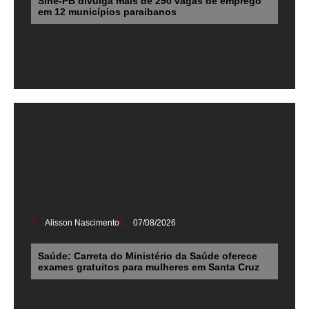
Sine-PB divulga mais de 290 vagas de emprego
em 12 municípios paraibanos
Alisson Nascimento
07/08/2026
Saúde: Carreta do Ministério da Saúde oferece
exames gratuitos para mulheres em Santa Cruz