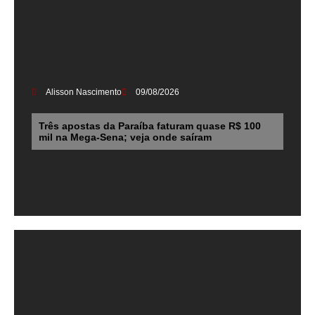
Alisson Nascimento
09/08/2026
Três apostas da Paraíba faturam quase R$ 100
mil na Mega-Sena; veja onde saíram