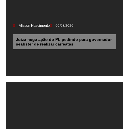
Alisson Nascimento
06/08/2026
Juíza nega ação do PL pedindo para governador
seabster de realizar carreatas