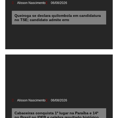
Alisson Nascimento
06/08/2026
Queiroga se declara quilombola em candidatura
no TSE; candidato admite erro
Alisson Nascimento
06/08/2026
Cabaceiras conquista 1º lugar na Paraíba e 14º
no Brasil no IDEB e celebra resultado histórico