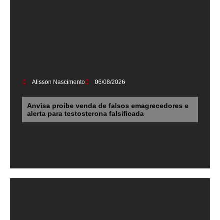
Alisson Nascimento
06/08/2026
Anvisa proíbe venda de falsos emagrecedores e
alerta para testosterona falsificada